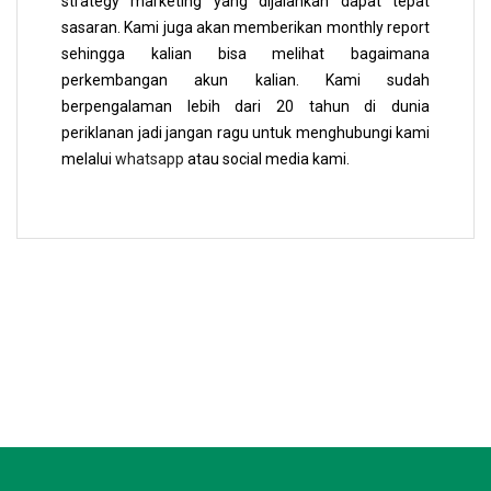
strategy marketing yang dijalankan dapat tepat
sasaran. Kami juga akan memberikan monthly report
sehingga kalian bisa melihat bagaimana
perkembangan akun kalian. Kami sudah
berpengalaman lebih dari 20 tahun di dunia
periklanan jadi jangan ragu untuk menghubungi kami
melalui
whatsapp
atau social media kami.