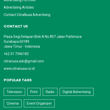
Advertising Articles
Contact CitraNusa Advertising
CONTACT US
Plaza Segi Delapan Blok A No 807 Jalan Pattimura
Surabaya 60189
Jawa Timur - Indonesia
+62 31 7346182
citranusa.adv@gmail.com
www.citranusa.co.id
POPULAR TAGS
Television
Print
Radio
Digital Advertising
Cinema
Event Organizer